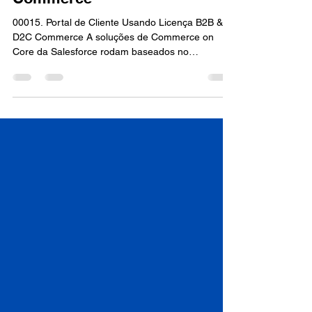
on Core | Portal de Cliente
Usando Licença B2B & D2C
Commerce
00015. Portal de Cliente Usando Licença B2B &
D2C Commerce A soluções de Commerce on
Core da Salesforce rodam baseados no
Experience...