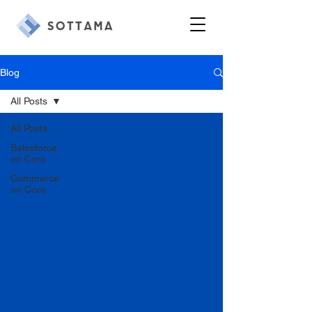
Blog
All Posts
All Posts
Salesforce
on Core
Commerce
on Core