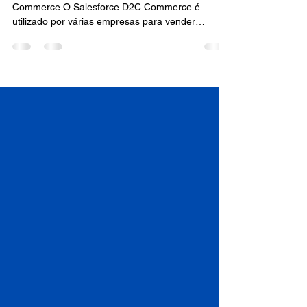
00019. Clientes Usando Salesforce D2C
Commerce O Salesforce D2C Commerce é
utilizado por várias empresas para vender
diretamente aos...