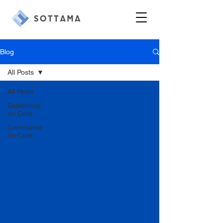
Blog
All Posts
All Posts
Salesforce
on Core
Commerce
on Core