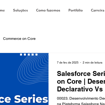
me
Soluções
Como fazemos
Portfólio
Carreira
Commerce on Core
7 de fev. de 2025
2 min de leitura
Salesforce Seri
on Core | Dese
Declarativo Vs
na Plataforma 
00023. Desenvolvimento Dec
na Plataforma Salesforce Na plataforma Salesforce,