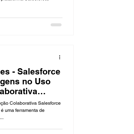
es - Salesforce
agens no Uso
aborativa
tter
ção Colaborativa Salesforce
..