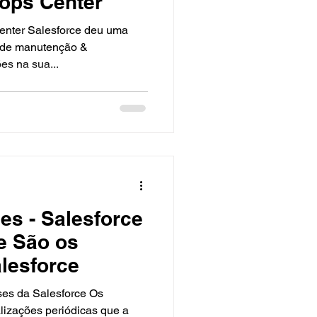
ops Center
enter Salesforce deu uma
o de manutenção &
es na sua...
es - Salesforce
e São os
lesforce
s da Salesforce Os
lizações periódicas que a