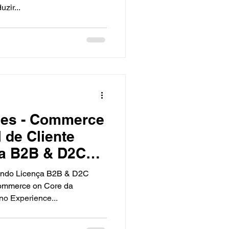
uzir...
ies - Commerce
l de Cliente
a B2B & D2C
sando Licença B2B & D2C
ommerce on Core da
o Experience...