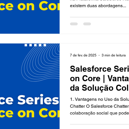
existem duas abordagens...
7 de fev. de 2025
3 min de leitura
Salesforce Seri
on Core | Vant
da Solução Col
Salesforce Cha
1. Vantagens no Uso da Solu
Chatter O Salesforce Chatter é uma ferramenta de
colaboração social que pode.