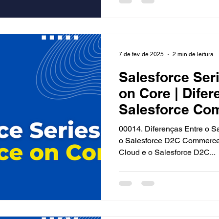
7 de fev. de 2025
2 min de leitura
Salesforce Seri
on Core | Difer
Salesforce Co
o Salesforce
00014. Diferenças Entre o 
o Salesforce D2C Commerce O Salesforce Commer
Cloud e o Salesforce D2C...