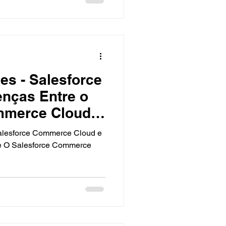
es - Salesforce
enças Entre o
mmerce Cloud e
 D2C Commerce
Salesforce Commerce Cloud e
ce