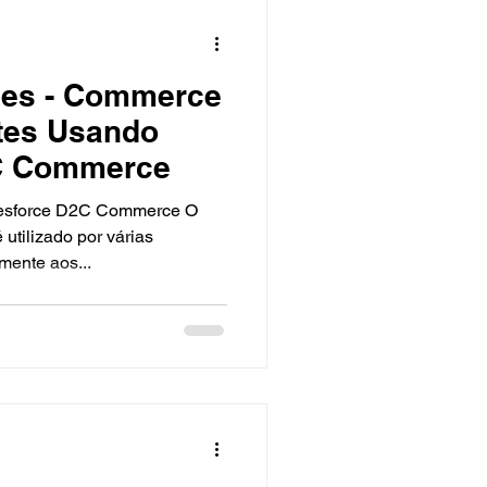
ies - Commerce
ntes Usando
C Commerce
esforce D2C Commerce O
tilizado por várias
mente aos...